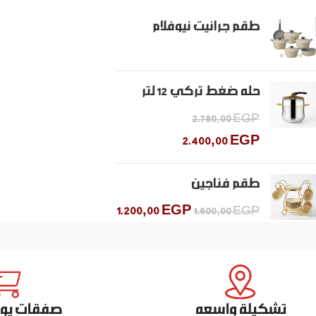
طقم جرانيت نيوفلام
حله ضغط تركي ١٢ لتر
2.780,00
EGP
2.400,00
EGP
طقم فناجين
1.200,00
EGP
1.600,00
EGP
تشكيلة واسعه
صفقات يومي