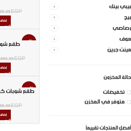
بيبي بينك
1
00,00
EGP
بيج
1
إضافة
رصاصي
1
موف
1
-9%
طقم شوبات 12
مينت جرين
1
.050,00
EGP
إضافة
حالة المخزون
-22%
طقم شوبات كري
تخفيضات
استرا
متوفر في المخزن
99,00
EGP
إضافة
أفضل المنتجات تقييماً