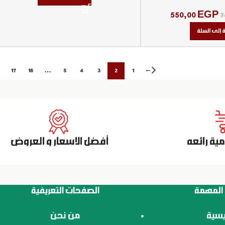
550,00
EGP
7
 إلى السلة
←
17
16
…
5
4
3
2
1
ة رائعه
أفضل الاسعار و العروض
 المهمة
الصفحات التعريفية
يسية
من نحن