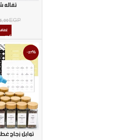
تفاله 
5,00
EGP
إضافة
-27%
توابل زجاج غطاء خ