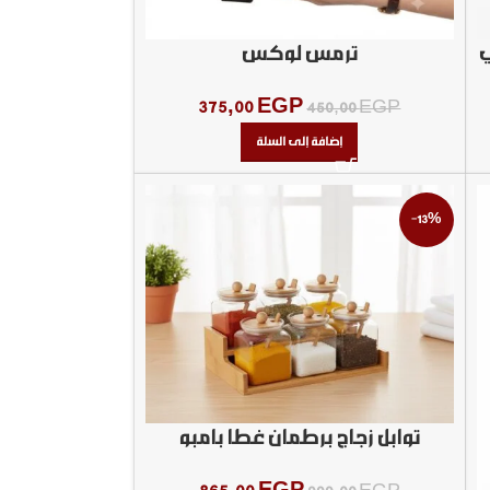
ترمس لوكس
375,00
EGP
450,00
EGP
إضافة إلى السلة
-13%
توابل زجاج برطمان غطا بامبو
بالحامل 7 قطعه