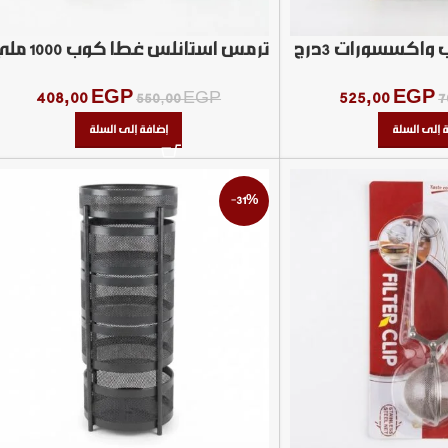
واكسسورات 3درج
ترمس استانلس غطا كوب 1000 ملي
408,00
EGP
525,00
EGP
550,00
EGP
7
 إلى السلة
إضافة إلى السلة
-31%