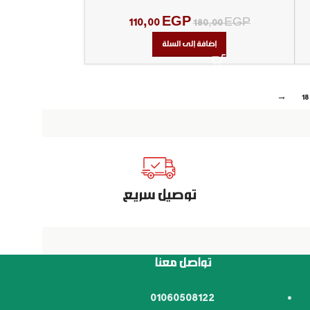
110,00
EGP
180,00
EGP
إضافة إلى السلة
→
18
توصيل سريع
تواصل معنا
01060508122