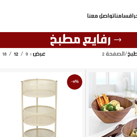
ر
اقسامنا
تواصل معنا
رفايع مطبخ
طبخ
الصفحة 2
عرض
9
12
18
-11%