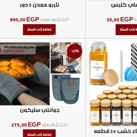
شاي كلبس
تلربو معدن 5 دور
900,00
EGP
35,00
EGP
1.300,00
EGP
5
 إلى السلة
إضافة إلى السلة
-21%
جوانتي سليكون
275,00
EGP
350,00
EGP
شب 24 قطعه
إضافة إلى السلة