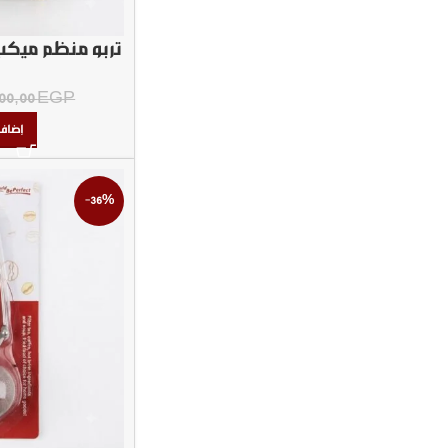
تربو منظم ميكب 
00,00
EGP
إضافة
-36%