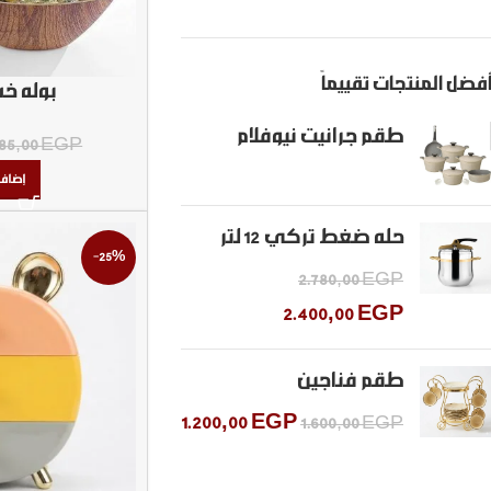
أفضل المنتجات تقييماً
بوله خ
طقم جرانيت نيوفلام
85,00
EGP
إضافة
حله ضغط تركي ١٢ لتر
-25%
2.780,00
EGP
2.400,00
EGP
طقم فناجين
1.200,00
EGP
1.600,00
EGP