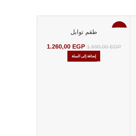
-8%
-21%
طقم توابل
1.260,00
EGP
1.590,00
EGP
إضافة إلى السلة
طقم ت
900,00
EGP
إضا