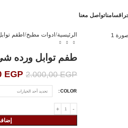
ر
اقسامنا
تواصل معنا
الرئيسية
ادوات مطبخ
اطقم توابل
طفم توابل ورده شي ان 
0
EGP
2.000,00
EGP
COLOR
إضافة