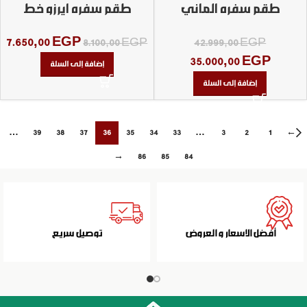
طقم سفره الماني
طقم سفره ايرزو خط
منقوش جولد 125 قطعه
دهبي
7.650,00
EGP
8.100,00
EGP
42.999,00
EGP
35.000,00
EGP
إضافة إلى السلة
إضافة إلى السلة
←
…
39
38
37
36
35
34
33
…
3
2
1
→
86
85
84
أفضل الاسعار و العروض
توصيل سريع