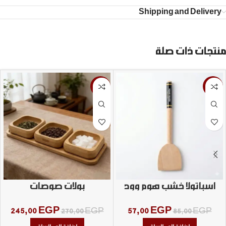
Shipping and Delivery
منتجات ذات صلة
-9%
-33%
اسباتولا خشب هوم وود
بولات صوصات
245,00
EGP
57,00
EGP
270,00
EGP
85,00
EGP