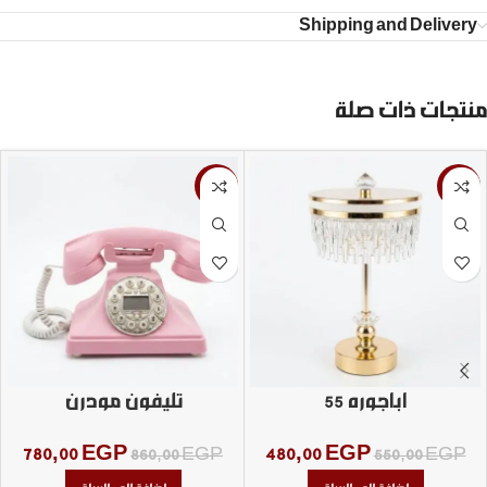
Shipping and Delivery
منتجات ذات صلة
-9%
-13%
اباجوره 55
تليفون مودرن
780,00
EGP
480,00
EGP
860,00
EGP
550,00
EGP