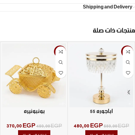
Shipping and Delivery
منتجات ذات صلة
-18%
-13%
اباجوره 55
بونبونيره
370,00
EGP
480,00
EGP
450,00
EGP
550,00
EGP