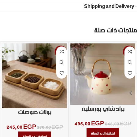
Shipping and Delivery
منتجات ذات صلة
-9%
-9%
براد شاي بورسلين
بولات صوصات
495,00
EGP
545,00
EGP
245,00
EGP
270,00
EGP
إضافة إلى السلة
إضافة إلى السلة