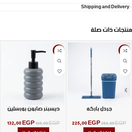
Shipping and Delivery
منتجات ذات صلة
-12%
-36%
جردل باركه
ديسبنر صابون بورسلين
132,00
EGP
225,00
EGP
150,00
EGP
350,00
EGP