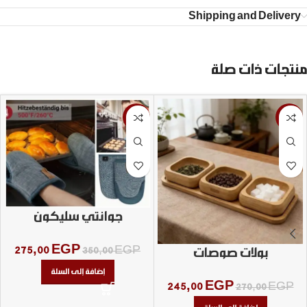
Shipping and Delivery
منتجات ذات صلة
-21%
-9%
جوانتي سليكون
275,00
EGP
350,00
EGP
بولات صوصات
إضافة إلى السلة
245,00
EGP
270,00
EGP