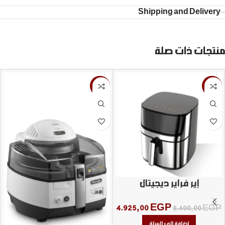
Shipping and Delivery
منتجات ذات صلة
-3%
-9%
إير فراير ديجيتال
4.925,00
EGP
5.400,00
EGP
إضافة إلى السلة