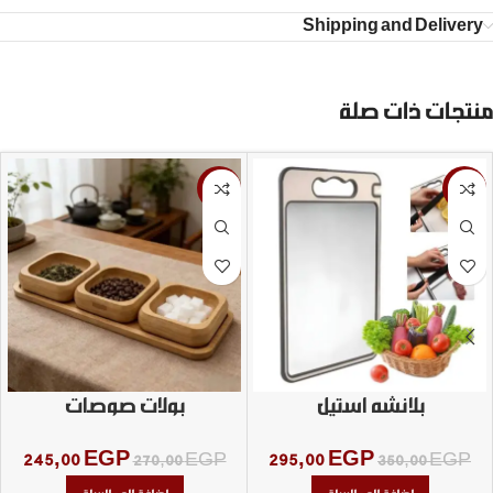
Shipping and Delivery
منتجات ذات صلة
-9%
-16%
بلانشه استيل
بولات صوصات
245,00
EGP
295,00
EGP
270,00
EGP
350,00
EGP