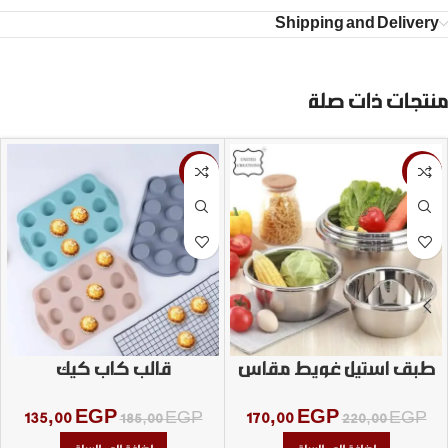
Shipping and Delivery
منتجات ذات صلة
-27%
-23%
طبق استيل غويط مقاس
قالب كاب كيك
٢٨
135,00
EGP
170,00
EGP
185,00
EGP
220,00
EGP