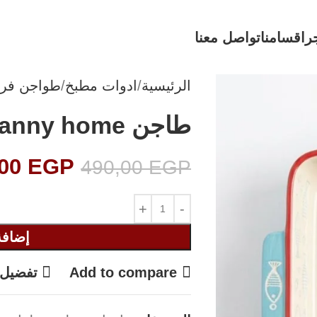
ر
اقسامنا
تواصل معنا
الرئيسية
ادوات مطبخ
طواجن فر
طاجن danny home
,00
EGP
490,00
EGP
إضافة
Add to compare
تفضيل