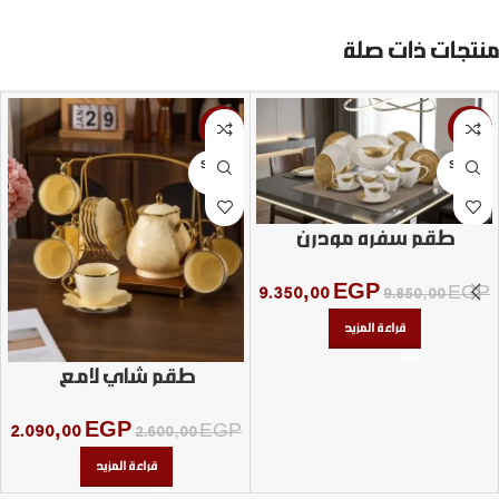
منتجات ذات صلة
-20%
-5%
SOLD
SOLD
OUT
OUT
طقم سفره مودرن
9.350,00
EGP
9.850,00
EGP
قراءة المزيد
طقم شاي لامع
2.090,00
EGP
2.600,00
EGP
قراءة المزيد