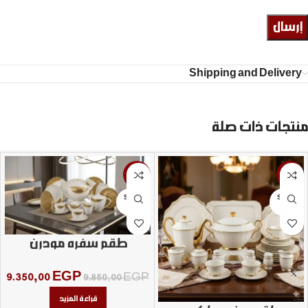
Shipping and Delivery
منتجات ذات صلة
-5%
-5%
SOLD
SOLD
OUT
OUT
طقم سفره مودرن
9.350,00
EGP
9.850,00
EGP
قراءة المزيد