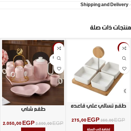
Shipping and Delivery
منتجات ذات صلة
-18%
-21%
SOLD
OUT
طقم تسالي علي قاعده
طقم شاي
خشب
275,00
EGP
350,00
EGP
2.050,00
EGP
2.500,00
EGP
إضافة إلى السلة