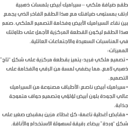
طقم ضيافة ملكي – سيراميك أبيض بلمسات ذهبية
ارتقِ بمستوى ضيافتك مع هذا الطقم الفاخر الذي يجمع
بين نقاء السيراميك الأبيض وفخامة التصميم الملكي. صُمم
هذا الطقم ليكون القطعة المركزية الأجمل على طاولتك
في المناسبات السعيدة والاجتماعات العائلية.
المميزات:
• تصميم ملكي فريد: يتميز بقطعة مركزية على شكل “تاج”
ذهبي لامع، مما يضفي لمسة من الرقي والفخامة على
التصميم.
• سيراميك أبيض ناصع: الأطباق مصنوعة من السيراميك
عالي الجودة بلون أبيض لؤلؤي وتصميم حواف متموجة
جذابة.
• مقابض أغطية ناعمة: كل غطاء مزين بمقبض صغير على
شكل “وردة” بيضاء رقيقة لسهولة الاستخدام والأناقة.