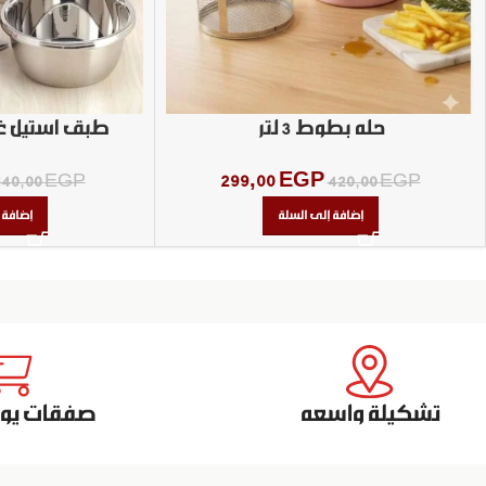
حله بطوط 3 لتر
طبق استيل غ
299,00
EGP
140,00
EGP
420,00
EGP
إضافة إلى السلة
إضافة 
تشكيلة واسعه
صفقات يومي