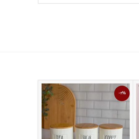
-21%
-7%