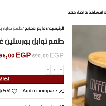
ر
اقسامنا
تواصل معنا
الرئيسية
رفايع مطبخ
طقم توابل بور
طقم توابل بورسلين غطا 
65,00
EGP
690,00
EGP
إضافة
Add to compare
تفضيل