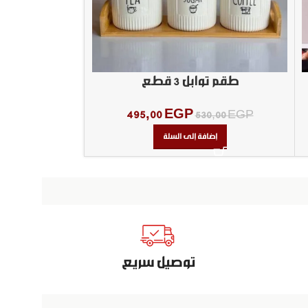
طقم توابل 3 قطع
مبشره 
495,00
EGP
,00
EGP
530,00
EGP
إضافة إلى السلة
إض
توصيل سريع