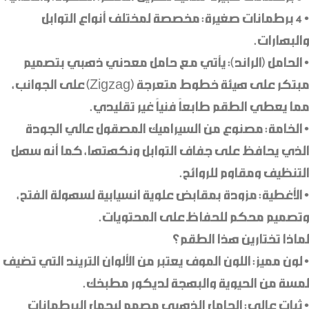
• 4 برطمانات صغيرة: مخصصة لمختلف أنواع التوابل
والبهارات.
• الحامل (الراند): يأتي مع حامل معدني ذهبي بتصميم
مبتكر على هيئة خطوط متعرجة (Zigzag) على الجوانب،
مما يعطي الطقم طابعاً فنياً غير تقليدي.
• الخامة: مصنوع من السيراميك المصقول عالي الجودة
الذي يحافظ على جفاف التوابل ونكهتها، كما أنه سهل
التنظيف ومقاوم للروائح.
• الأغطية: مزودة بمقابض علوية انسيابية لسهولة الفتح،
وتصميم محكم للحفاظ على المحتويات.
لماذا تختارين هذا الطقم؟
• لون مميز: اللون الموف يعتبر من الألوان التريند التي تضيف
لمسة من الحيوية والبهجة لديكور مطبخك.
• ثبات عالي: الحامل الذهبي مصمم ليحمل البرطمانات