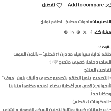
Add to compare
تفضيل
التصنيفات:
ادوات مطبخ
,
اطقم توابل
مشاركة:
الوصف
طقم توابل سيراميك مودرن (7 قطع) – باللون الموف
الساحر وحامل ذهبي متعرج 💜✨
تفاصيل المنتج:
• التصميم: يتميز الطقم بتصميم عصري وأنيق بلون “موف”
(أرجواني) لامع، مع أغطية بيضاء تمنحه مظهراً متبايناً
وجذاباً جداً.
• المكونات (7 قطع):
• 3 برطمانات كبيرة: مثالية لتخزين السكر، القهوة، والشاي.