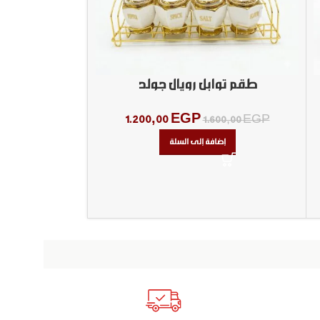
طقم توابل رويال جولد
1.200,00
EGP
1.600,00
EGP
طقم 
إضافة إلى السلة
0,00
EGP
إض