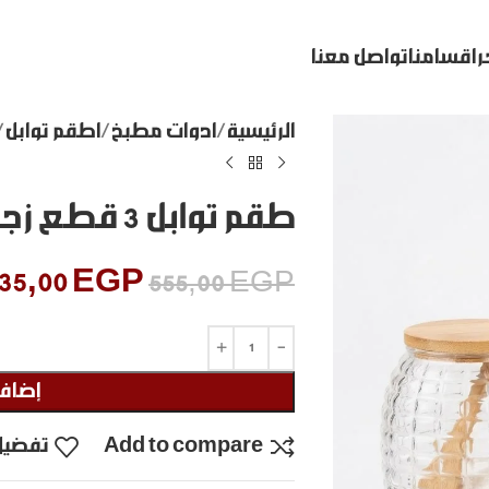
ر
اقسامنا
تواصل معنا
الرئيسية
ادوات مطبخ
اطقم توابل
طقم توابل 3 قطع زجاج علي حامل خشبي
35,00
EGP
555,00
EGP
إضافة
Add to compare
تفضيل