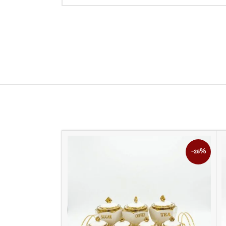
-8%
-25%