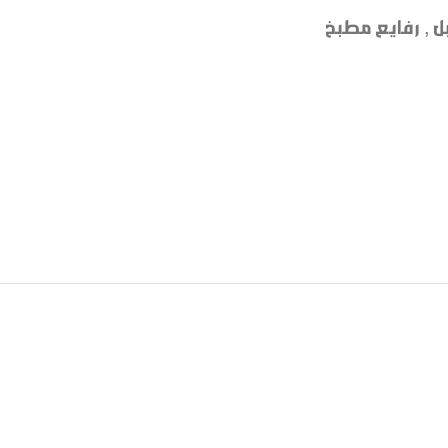
ل
,
رفايع مطبخ