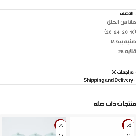
الوصف
مقاس الحلل
(١٠-٢٠-٢٤-٢٨)
صنيه بيد ١٨
قلايه ٢٨
مراجعات (0)
Shipping and Delivery
منتجات ذات صلة
-9%
-13%