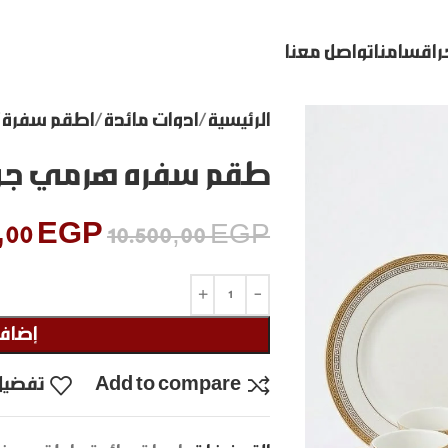
ر
اقسامنا
تواصل معنا
الرئيسية
ادوات مائدة
اطقم سفرة
طقم سفره هرمي جولد 6
,00
EGP
10.500,00
EGP
إضافة
Add to compare
تفضيل