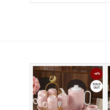
-12%
-18%
SOLD
OUT