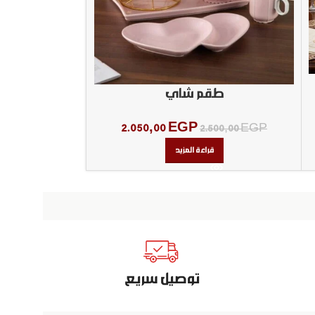
طقم عشا 25 قطعه ابيض في اسود
طقم شاي
200,00
EGP
2.050,00
EGP
إض
2.500,00
EGP
قراءة المزيد
توصيل سريع