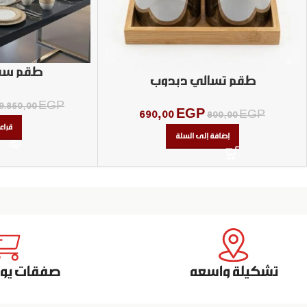
طقم سف
طقم تسالي دبدوب
9.850,00
EGP
690,00
EGP
800,00
EGP
قراء
إضافة إلى السلة
تشكيلة واسعه
صفقات يومي