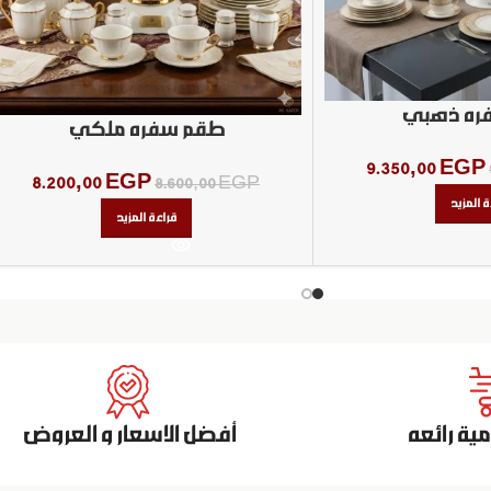
ره ذهبي
طقم سفره ملكي
9.350,00
EGP
8.200,00
EGP
8.600,00
EGP
ة المزيد
قراءة المزيد
ة رائعه
أفضل الاسعار و العروض