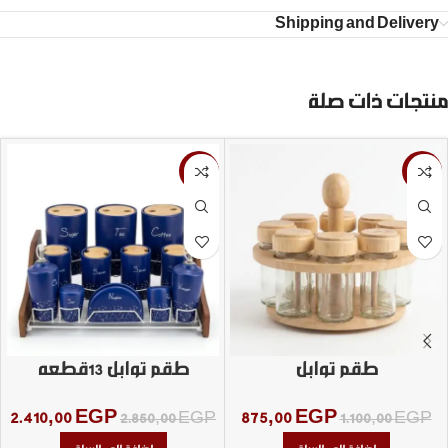
Shipping and Delivery
منتجات ذات صلة
-15%
-20%
طقم توابل
طقم توابل 13قطعه
2.410,00
EGP
875,00
EGP
2.850,00
EGP
1.100,00
EGP