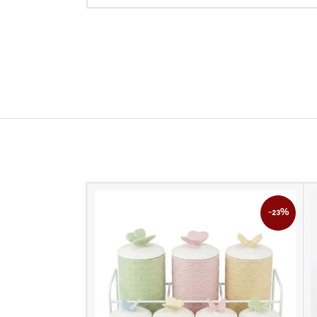
-17%
-23%