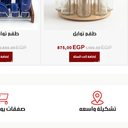
طقم توابل
طقم توابل 13ق
875,00
EGP
2.850,00
EGP
1.100,00
EGP
إضافة إلى السلة
إضافة 
تشكيلة واسعه
صفقات يومي