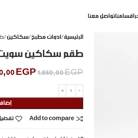
ر
اقسامنا
تواصل معنا
الرئيسية
ادوات مطبخ
سكاكين
طق
طقم سكاكين سويت
10,00
EGP
1.850,00
EGP
إضافة
Add to compare
تفضيل