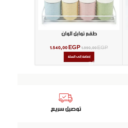
طقم توابل الوان
طقم تو
1.540,00
EGP
50,00
EGP
1.990,00
EGP
إضافة إلى السلة
إض
توصيل سريع