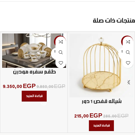
منتجات ذات صلة
-5%
-25%
SOLD
SOLD
OUT
OUT
طقم سفره مودرن
9.350,00
EGP
9.850,00
EGP
قراءة المزيد
شياله قفص 1 دور
215,00
EGP
285,00
EGP
قراءة المزيد