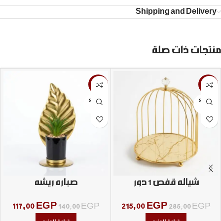
Shipping and Delivery
منتجات ذات صلة
-16%
-25%
SOLD
SOLD
OUT
OUT
شياله قفص 1 دور
صباره ريشه
117,00
EGP
215,00
EGP
140,00
EGP
285,00
EGP