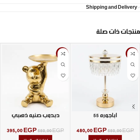
Shipping and Delivery
منتجات ذات صلة
-28%
-13%
اباجوره 55
دبدوب صنيه ذهبي
395,00
EGP
480,00
EGP
550,00
EGP
550,00
EGP