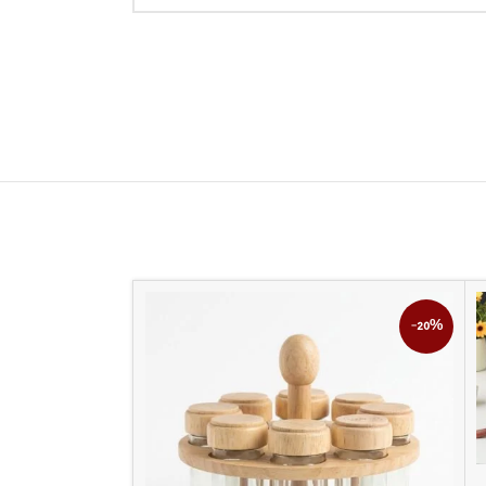
-8%
-20%