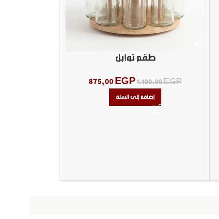
طقم توابل
طقم 
875,00
EGP
00,00
EGP
1.100,00
EGP
إضافة إلى السلة
إض