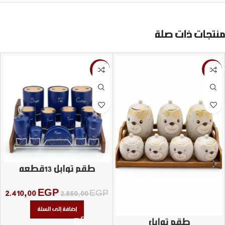
منتجات ذات صلة
-15%
-13%
طقم توابل 13قطعه
2.410,00
EGP
2.850,00
EGP
إضافة إلى السلة
طقم توابل