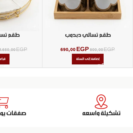
طقم تسالي دبدوب
طقم تسا
690,00
EGP
1.650,00
EGP
800,00
EGP
إضافة إلى السلة
قراء
تشكيلة واسعه
صفقات يومي