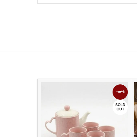
-17%
-19%
SOLD
OUT