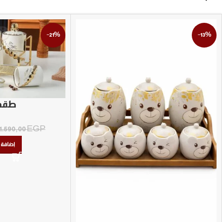
-21%
-13%
طقم 
1.590,00
EGP
إضافة 