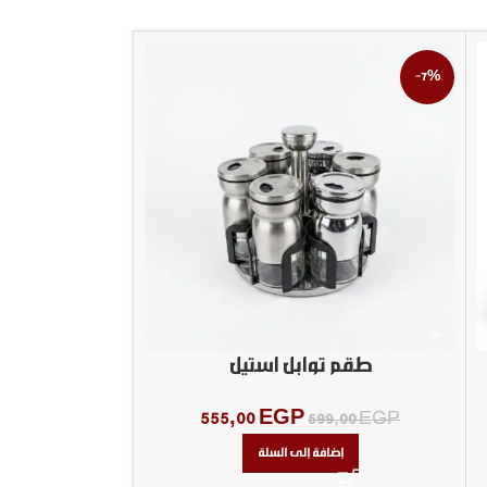
-15%
-7%
طقم توابل استيل
طقم تو
555,00
EGP
00,00
EGP
599,00
EGP
إضافة إلى السلة
إض