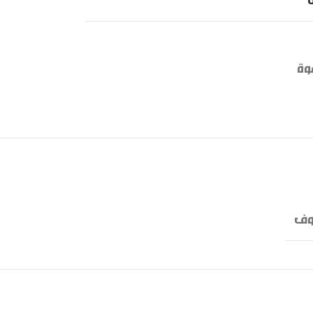
وة
وف