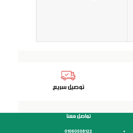
توصيل سريع
تواصل معنا
01060508122