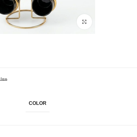
Click to enlarge
معلو
COLOR