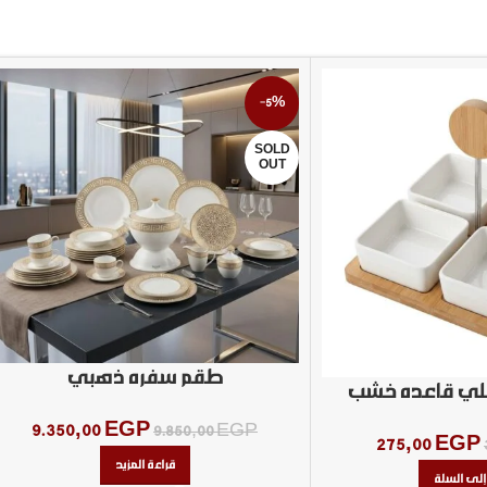
-5%
SOLD
OUT
طقم سفره ذهبي
لي قاعده خشب
9.350,00
EGP
9.850,00
EGP
275,00
EGP
قراءة المزيد
إلى السلة