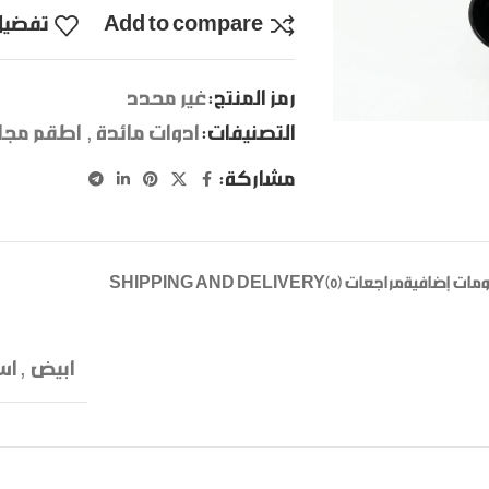
Add to compare
تفضيل
رمز المنتج:
غير محدد
التصنيفات:
ادوات مائدة
,
اطقم مجا
مشاركة:
مات إضافية
مراجعات (0)
SHIPPING AND DELIVERY
ابيض
,
اس