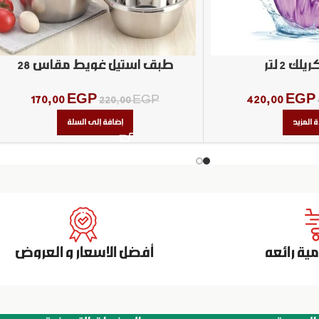
ك 2 لتر
طبق استيل غويط مقاس ٢٨
170,00
EGP
420,00
EGP
220,00
EGP
ة المزيد
إضافة إلى السلة
ة رائعه
أفضل الاسعار و العروض