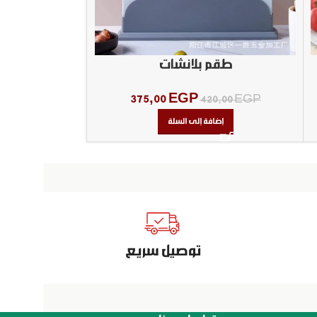
طقم بلانشات
مج
375,00
EGP
,00
EGP
420,00
EGP
إضافة إلى السلة
إض
توصيل سريع