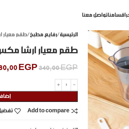
ر
اقسامنا
تواصل معنا
الرئيسية
رفايع مطبخ
طقم معيار ا
طقم معيار ارشا مكس 
80,00
EGP
340,00
EGP
إضافة
Add to compare
تفضيل