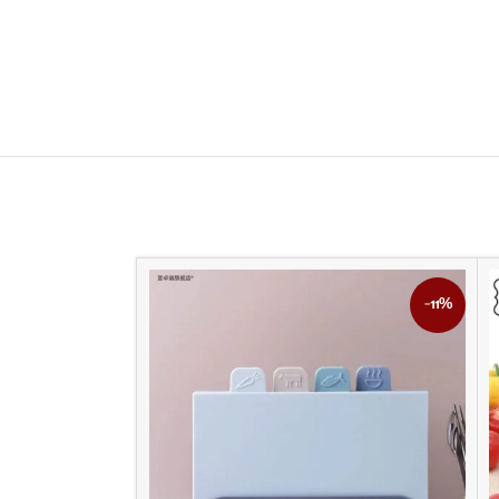
-46%
-11%