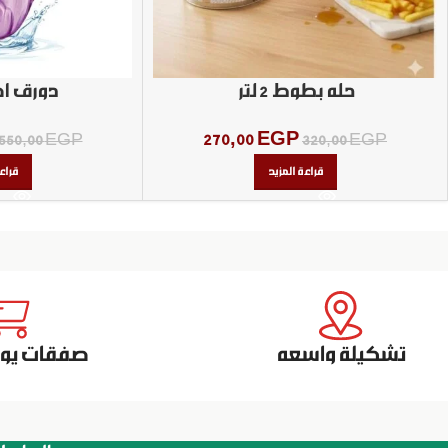
حله بطوط 2 لتر
دورق اكريل
270,00
EGP
550,00
EGP
320,00
EGP
قراءة المزيد
قراء
تشكيلة واسعه
صفقات يومي