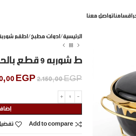
ر
اقسامنا
تواصل معنا
الرئيسية
ادوات مطبخ
اطقم شوربة
ط شوربه 9 قطع بالحله علي استاند
0,00
EGP
2.150,00
EGP
إضافة
Add to compare
تفضيل