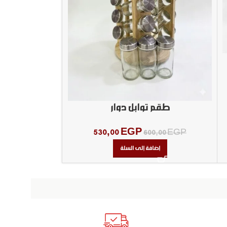
طقم 
طقم توابل دوار
0,00
EGP
530,00
EGP
600,00
EGP
إض
إضافة إلى السلة