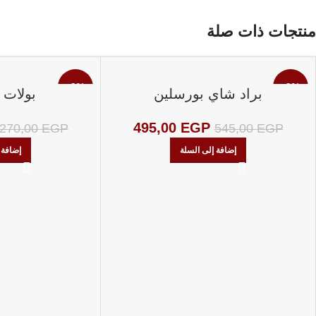
منتجات ذات صلة
-9%
-9%
براد شاي بورسلين
بولات
495,00
EGP
270,00
EGP
545,00
EGP
إضافة إلى السلة
إضافة 