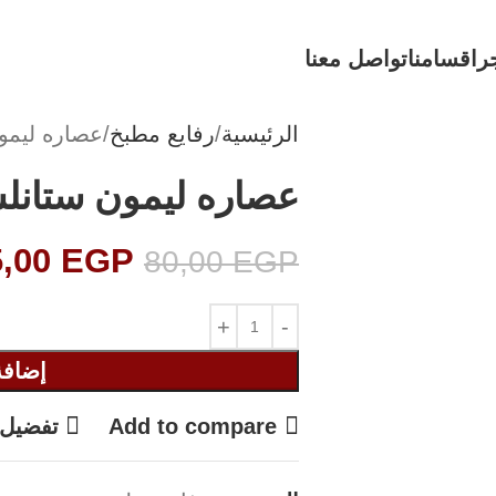
ر
اقسامنا
تواصل معنا
الرئيسية
رفايع مطبخ
عصاره ليمو
عصاره ليمون ستان
5,00
EGP
80,00
EGP
إضافة
Add to compare
تفضيل