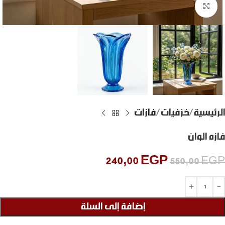
Click to enlarge
الرئيسية
خزفيات
فازات
فازه الوان
240,00
EGP
550,00
EGP
إضافة إلى السلة