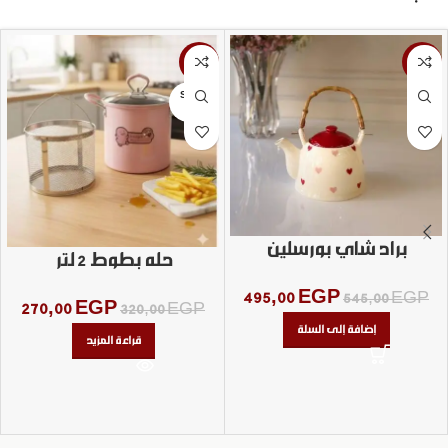
-16%
-9%
SOLD
OUT
براد شاي بورسلين
حله بطوط 2 لتر
495,00
EGP
545,00
EGP
270,00
EGP
320,00
EGP
إضافة إلى السلة
قراءة المزيد