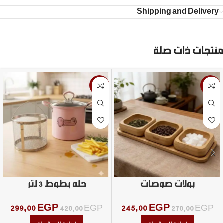
Shipping and Delivery
منتجات ذات صلة
-29%
-9%
بولات صوصات
حله بطوط 3 لتر
299,00
EGP
245,00
EGP
420,00
EGP
270,00
EGP