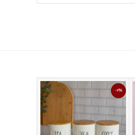
-6%
-7%