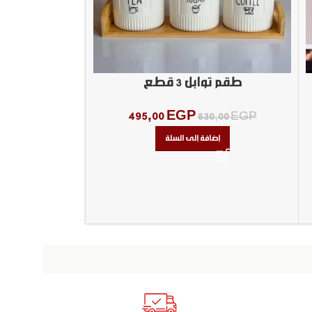
طقم تواب
,00
EGP
إض
طقم توابل 3 قطع
495,00
EGP
530,00
EGP
إضافة إلى السلة