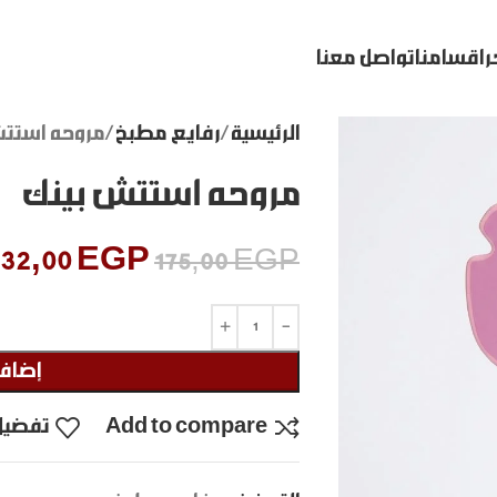
ر
اقسامنا
تواصل معنا
الرئيسية
رفايع مطبخ
مروحه استتش
مروحه استتش بينك
132,00
EGP
175,00
EGP
إضافة
Add to compare
تفضيل