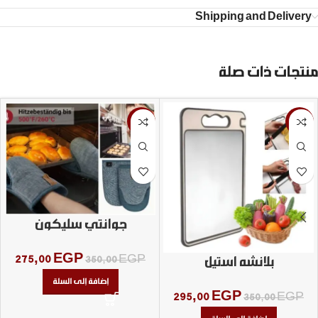
Shipping and Delivery
منتجات ذات صلة
-21%
-16%
جوانتي سليكون
275,00
EGP
350,00
EGP
بلانشه استيل
إضافة إلى السلة
295,00
EGP
350,00
EGP