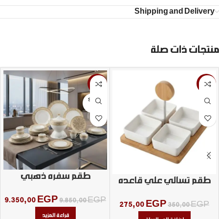
Shipping and Delivery
منتجات ذات صلة
-5%
-21%
SOLD
OUT
طقم سفره ذهبي
طقم تسالي علي قاعده
خشب
9.350,00
EGP
9.850,00
EGP
275,00
EGP
350,00
EGP
قراءة المزيد