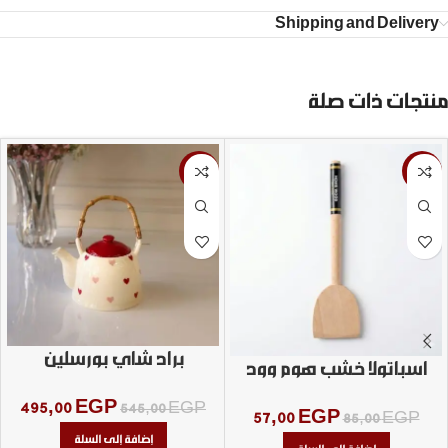
Shipping and Delivery
منتجات ذات صلة
-9%
-33%
براد شاي بورسلين
اسباتولا خشب هوم وود
495,00
EGP
545,00
EGP
57,00
EGP
85,00
EGP
إضافة إلى السلة